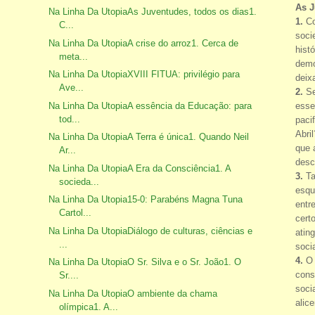
As J
Na Linha Da UtopiaAs Juventudes, todos os dias1.
1.
Co
C...
soci
Na Linha Da UtopiaA crise do arroz1. Cerca de
hist
meta...
demo
Na Linha Da UtopiaXVIII FITUA: privilégio para
deix
Ave...
2.
Se
esse
Na Linha Da UtopiaA essência da Educação: para
tod...
paci
Abri
Na Linha Da UtopiaA Terra é única1. Quando Neil
que 
Ar...
desc
Na Linha Da UtopiaA Era da Consciência1. A
3.
Ta
socieda...
esqu
Na Linha Da Utopia15-0: Parabéns Magna Tuna
entr
Cartol...
cert
Na Linha Da UtopiaDiálogo de culturas, ciências e
atin
...
soci
4.
O 
Na Linha Da UtopiaO Sr. Silva e o Sr. João1. O
cons
Sr....
soci
Na Linha Da UtopiaO ambiente da chama
alic
olímpica1. A...