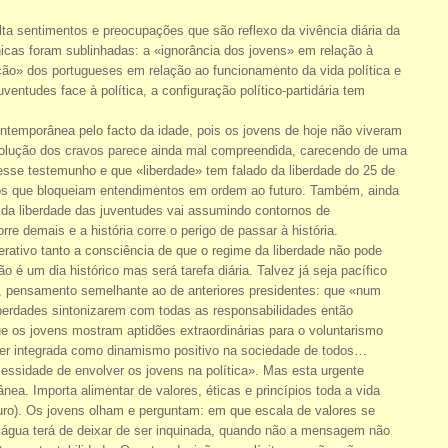
lta sentimentos e preocupações que são reflexo da vivência diária da
ónicas foram sublinhadas: a «ignorância dos jovens» em relação à
isfação» dos portugueses em relação ao funcionamento da vida política e
entudes face à política, a configuração político-partidária tem
ontemporânea pelo facto da idade, pois os jovens de hoje não viveram
evolução dos cravos parece ainda mal compreendida, carecendo de uma
esse testemunho e que «liberdade» tem falado da liberdade do 25 de
os que bloqueiam entendimentos em ordem ao futuro. Também, ainda
ça da liberdade das juventudes vai assumindo contornos de
e demais e a história corre o perigo de passar à história.
erativo tanto a consciência de que o regime da liberdade não pode
é um dia histórico mas será tarefa diária. Talvez já seja pacífico
riu, pensamento semelhante ao de anteriores presidentes: que «num
 liberdades sintonizarem com todas as responsabilidades então
e os jovens mostram aptidões extraordinárias para o voluntarismo
 ser integrada como dinamismo positivo na sociedade de todos…
essidade de envolver os jovens na política». Mas esta urgente
nea. Importa alimentar de valores, éticas e princípios toda a vida
uturo). Os jovens olham e perguntam: em que escala de valores se
 a água terá de deixar de ser inquinada, quando não a mensagem não