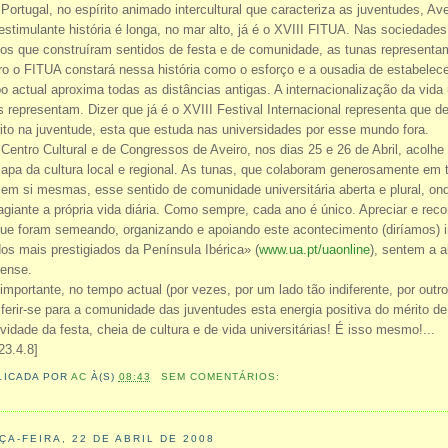
 Portugal, no espírito animado intercultural que caracteriza as juventudes, A
estimulante história é longa, no mar alto, já é o XVIII FITUA. Nas sociedades 
dos que construíram sentidos de festa e de comunidade, as tunas representa
ro o FITUA constará nessa história como o esforço e a ousadia de estabelec
o actual aproxima todas as distâncias antigas. A internacionalização da vida 
s representam. Dizer que já é o XVIII Festival Internacional representa que 
rito na juventude, esta que estuda nas universidades por esse mundo fora.
Centro Cultural e de Congressos de Aveiro, nos dias 25 e 26 de Abril, acolhe
apa da cultura local e regional. As tunas, que colaboram generosamente em t
 em si mesmas, esse sentido de comunidade universitária aberta e plural, o
agiante a própria vida diária. Como sempre, cada ano é único. Apreciar e reco
ue foram semeando, organizando e apoiando este acontecimento (diríamos) insu
os mais prestigiados da Península Ibérica» (
www.ua.pt/uaonline
), sentem a 
rense.
importante, no tempo actual (por vezes, por um lado tão indiferente, por out
sferir-se para a comunidade das juventudes esta energia positiva do mérito d
tividade da festa, cheia de cultura e de vida universitárias! É isso mesmo!...
23.4.8]
LICADA POR
AC
À(S)
08:43
SEM COMENTÁRIOS:
ÇA-FEIRA, 22 DE ABRIL DE 2008