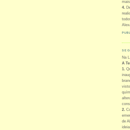
mais
4.
De
real
todo
Alex
PUB
SEG
Na L
A Te
1.
Qu
inau
bran
vist
quím
alte
cons
2.
Co
emer
de A
idei