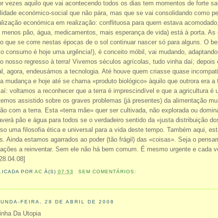
r vezes aquilo que vai acontecendo todos os dias tem momentos de forte s
lidade económico-social que não pára, mas que se vai consolidando como pe
alização económica em realização: conflituosa para quem estava acomodad
o menos pão, água, medicamentos, mais esperança de vida) está à porta. As d
go que se corre nestas épocas de o sol continuar nascer só para alguns. O 
 o consumo é hoje uma urgência!), é conceito móbil, vai mudando, adaptando
o nosso regresso à terra! Vivemos séculos agrícolas, tudo vinha daí; depois
tal, agora, endeusámos a tecnologia. Até houve quem criasse quase incompa
da mudança e hoje até se chama «produto biológico» àquilo que outrora era a 
 aí: voltamos a reconhecer que a terra é imprescindível e que a agricultura é
temos assistido sobre os graves problemas (já presentes) da alimentação mu
ção com a terra. Esta «terra mãe» quer ser cultivada, não explorada ou do
verá pão e água para todos se o verdadeiro sentido da «justa distribuição dos
iso uma filosofia ética e universal para a vida deste tempo. Também aqui, 
as. Ainda estamos agarrados ao poder (tão frágil) das «coisas». Seja o pens
lações a reinventar. Sem ele não há bem comum. É mesmo urgente e cada ve
28.04.08]
LICADA POR
AC
À(S)
07:53
SEM COMENTÁRIOS:
UNDA-FEIRA, 28 DE ABRIL DE 2008
inha Da Utopia