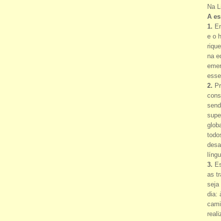
Na L
A es
1.
Em
e o 
riqu
na e
emer
esse
2.
Pr
cons
send
supe
glob
todo
desa
língu
3.
Es
as t
seja
dia
cami
real