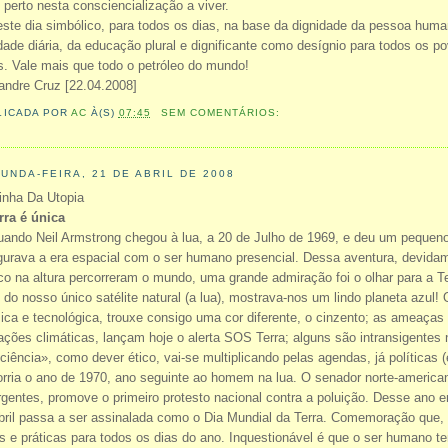
 perto nesta consciencialização a viver.
ste dia simbólico, para todos os dias, na base da dignidade da pessoa huma
idade diária, da educação plural e dignificante como desígnio para todos os p
s. Vale mais que todo o petróleo do mundo!
andre Cruz [22.04.2008]
LICADA POR
AC
À(S)
07:45
SEM COMENTÁRIOS:
UNDA-FEIRA, 21 DE ABRIL DE 2008
inha Da Utopia
rra é única
ando Neil Armstrong chegou à lua, a 20 de Julho de 1969, e deu um pequ
gurava a era espacial com o ser humano presencial. Dessa aventura, devida
co na altura percorreram o mundo, uma grande admiração foi o olhar para a Terr
o do nosso único satélite natural (a lua), mostrava-nos um lindo planeta azul
ica e tecnológica, trouxe consigo uma cor diferente, o cinzento; as ameaç
rações climáticas, lançam hoje o alerta SOS Terra; alguns são intransigentes
ciência», como dever ético, vai-se multiplicando pelas agendas, já políticas
rria o ano de 1970, ano seguinte ao homem na lua. O senador norte-americ
gentes, promove o primeiro protesto nacional contra a poluição. Desse ano e
bril passa a ser assinalada como o Dia Mundial da Terra. Comemoração que,
as e práticas para todos os dias do ano. Inquestionável é que o ser humano