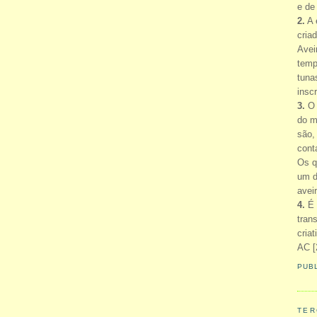
e de
2.
A 
cria
Avei
temp
tuna
insc
3.
O 
do m
são,
cont
Os q
um d
avei
4.
É 
tran
cria
AC [
PUB
TER