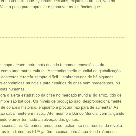
ter sustentabilidade. Quantas decisões, explícitas ou não, vão no
ale a pena parar, apreciar e promover as instâncias que
te mapa cresce tanto mais quando tomamos consciência da
como uma matriz cultural. A reconfiguração mundial da globalização
s contextos é tarefa sempre difícil. Lembramo-nos de há algumas
as económicas mundiais para cenários de crise sem precedentes, ou
mesas humanas.
a o alerta estatístico da crise no mercado mundial do arroz, tido de
mpre são batidos. Os níveis de produção são, desproporcionalmente,
de colapso histórico, enquanto a procura não para de aumentar. As
stão cabalmente em risco... Até mesmo o Banco Mundial vem lançando
 onde o arroz tem sido a salvação das gentes.
ecessárias. Os países produtores fecham-se nos receios da revolta
itos imediatos; os EUA já têm racionamento à sua venda. América