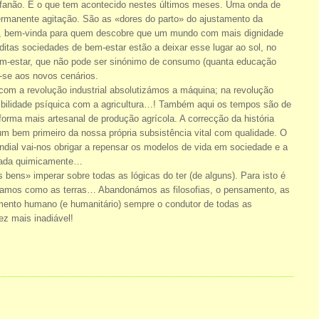
afanão. É o que tem acontecido nestes últimos meses. Uma onda de
rmanente agitação. São as «dores do parto» do ajustamento da
o, bem-vinda para quem descobre que um mundo com mais dignidade
itas sociedades de bem-estar estão a deixar esse lugar ao sol, no
bem-estar, que não pode ser sinónimo de consumo (quanta educação
-se aos novos cenários.
 com a revolução industrial absolutizámos a máquina; na revolução
tibilidade psíquica com a agricultura…! Também aqui os tempos são de
forma mais artesanal de produção agrícola. A correcção da história
 um bem primeiro da nossa própria subsistência vital com qualidade. O
ndial vai-nos obrigar a repensar os modelos de vida em sociedade e a
minada quimicamente…
 bens» imperar sobre todas as lógicas do ter (de alguns). Para isto é
estamos como as terras… Abandonámos as filosofias, o pensamento, as
amento humano (e humanitário) sempre o condutor de todas as
z mais inadiável!