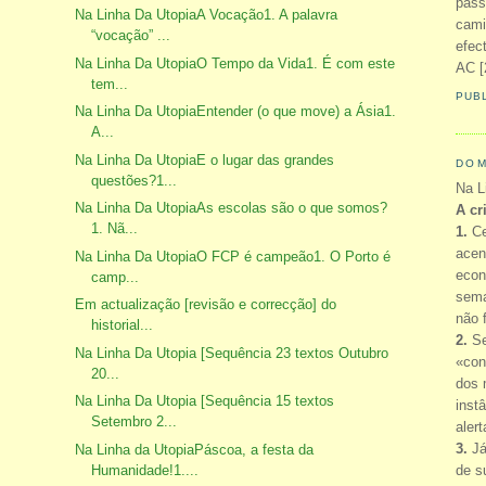
pass
Na Linha Da UtopiaA Vocação1. A palavra
cami
“vocação” ...
efec
Na Linha Da UtopiaO Tempo da Vida1. É com este
AC [
tem...
PUB
Na Linha Da UtopiaEntender (o que move) a Ásia1.
A...
Na Linha Da UtopiaE o lugar das grandes
DOM
questões?1...
Na L
Na Linha Da UtopiaAs escolas são o que somos?
A cr
1. Nã...
1.
Ce
acen
Na Linha Da UtopiaO FCP é campeão1. O Porto é
econ
camp...
sema
Em actualização [revisão e correcção] do
não 
historial...
2.
Se
Na Linha Da Utopia [Sequência 23 textos Outubro
«con
20...
dos 
Na Linha Da Utopia [Sequência 15 textos
inst
Setembro 2...
aler
3.
Já
Na Linha da UtopiaPáscoa, a festa da
Humanidade!1....
de s