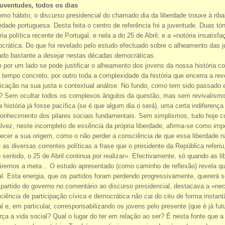
uventudes, todos os dias
mo hábito, o discurso presidencial do chamado dia da liberdade trouxe à riba
edade portuguesa. Desta feita o centro de referência foi a juventude. Duas t
ória política recente de Portugal, e nela a do 25 de Abril, e a «notória insat
crática. Do que foi revelado pelo estudo efectuado sobre o alheamento das juv
ado bastante a desejar nestas décadas democráticas.
 por um lado se pode justificar o alheamento dos jovens da nossa história c
 tempo concreto, por outro toda a complexidade da história que encerra a r
ficação na sua justa e contextual análise. No fundo, como tem sido passado 
l? Sem ocultar todos os complexos ângulos da questão, mas sem revivalism
a história já fosse pacífica (se é que algum dia o será), uma certa indiferen
onhecimento dos pilares sociais fundamentais. Sem simplismos, tudo hoje corr
lvez, neste incompleto de essência da própria liberdade, afirma-se como imp
ecer a sua origem, como o não perder a consciência de que essa liberdade não 
e as diversas correntes políticas a frase que o presidente da República refe
o sentido, o 25 de Abril continua por realizar». Efectivamente, só quando as
giremos a meta... O estudo apresentado (como caminho de reflexão) revela qu
al. Esta energia, que os partidos foram perdendo progressivamente, quererá
partido do governo no comentário ao discurso presidencial, destacava a «nec
ciência de participação cívica e democrática não cai do céu de forma instantâ
al e, em particular, corresponsabilizando os jovens pelo presente (que é já f
erça a vida social? Qual o lugar do ter em relação ao ser? É nesta fonte que