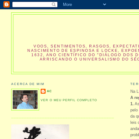
VOOS, SENTIMENTOS, RASGOS, EXPECTATI
NASCIMENTO DE ESPINOSA E LOCKE, EXPOE
1632, ANO CIENTÍFICO DO "DIÁLOGO DOS 
ARRISCANDO O UNIVERSALISMO DO SÉC
ACERCA DE MIM
TER
Na L
AC
A re
VER O MEU PERFIL COMPLETO
1.
As
pelo
da q
leis
anda
prob