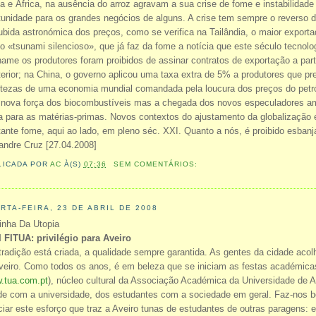
na e África, na ausência do arroz agravam a sua crise de fome e instabilidade
tunidade para os grandes negócios de alguns. A crise tem sempre o reverso
ubida astronómica dos preços, como se verifica na Tailândia, o maior exporta
o «tsunami silencioso», que já faz da fome a notícia que este século tecno
name os produtores foram proibidos de assinar contratos de exportação a part
terior; na China, o governo aplicou uma taxa extra de 5% a produtores que pr
rtezas de uma economia mundial comandada pela loucura dos preços do petról
 nova força dos biocombustíveis mas a chegada dos novos especuladores ame
a para as matérias-primas. Novos contextos do ajustamento da globalização
itante fome, aqui ao lado, em pleno séc. XXI. Quanto a nós, é proibido esban
andre Cruz [27.04.2008]
LICADA POR
AC
À(S)
07:36
SEM COMENTÁRIOS:
RTA-FEIRA, 23 DE ABRIL DE 2008
inha Da Utopia
I FITUA: privilégio para Aveiro
tradição está criada, a qualidade sempre garantida. As gentes da cidade aco
veiro. Como todos os anos, é em beleza que se iniciam as festas académicas
.tua.com.pt
), núcleo cultural da Associação Académica da Universidade de Av
de com a universidade, dos estudantes com a sociedade em geral. Faz-nos b
ciar este esforço que traz a Aveiro tunas de estudantes de outras paragens: