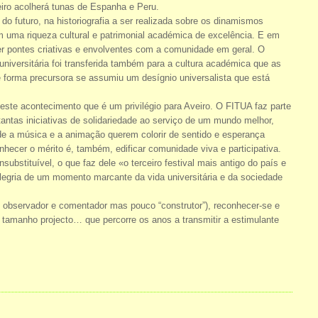
veiro acolherá tunas de Espanha e Peru.
do futuro, na historiografia a ser realizada sobre os dinamismos
m uma riqueza cultural e patrimonial académica de excelência. E em
er pontes criativas e envolventes com a comunidade em geral. O
universitária foi transferida também para a cultura académica que as
de forma precursora se assumiu um desígnio universalista que está
 este acontecimento que é um privilégio para Aveiro. O FITUA faz parte
antas iniciativas de solidariedade ao serviço de um mundo melhor,
nde a música e a animação querem colorir de sentido e esperança
nhecer o mérito é, também, edificar comunidade viva e participativa.
bstituível, o que faz dele «o terceiro festival mais antigo do país e
alegria de um momento marcante da vida universitária e da sociedade
ro observador e comentador mas pouco “construtor”), reconhecer-se e
e tamanho projecto… que percorre os anos a transmitir a estimulante