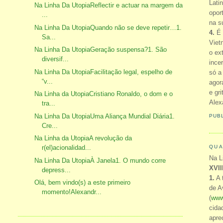
Lati
Na Linha Da UtopiaReflectir e actuar na margem da
opor
...
na s
Na Linha Da UtopiaQuando não se deve repetir…1.
4.
É 
Sa...
Viet
Na Linha Da UtopiaGeração suspensa?1. São
o ex
diversif...
ince
Na Linha Da UtopiaFacilitação legal, espelho de
só a
“v...
agor
e gr
Na Linha da UtopiaCristiano Ronaldo, o dom e o
Alex
tra...
Na Linha Da UtopiaUma Aliança Mundial Diária1.
PUB
Cre...
Na Linha da UtopiaA revolução da
QUA
r(el)acionalidad...
Na L
Na Linha Da UtopiaÀ Janela1. O mundo corre
XVII
depress...
1.
A 
Olá, bem vindo(s) a este primeiro
de A
momento!Alexandr...
(
www
cida
apre