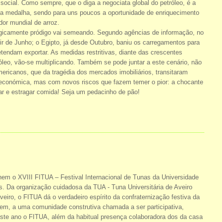
 social. Como sempre, que o diga a negociata global do petróleo, é a
 da medalha, sendo para uns poucos a oportunidade de enriquecimento
dor mundial de arroz.
logicamente pródigo vai semeando. Segundo agências de informação, no
ir de Junho; o Egipto, já desde Outubro, baniu os carregamentos para
etendam exportar. As medidas restritivas, diante das crescentes
eo, vão-se multiplicando. Também se pode juntar a este cenário, não
ricanos, que da tragédia dos mercados imobiliários, transitaram
 económica, mas com novos riscos que fazem temer o pior: a chocante
jar e estragar comida! Seja um pedacinho de pão!
lhem o XVIII FITUA – Festival Internacional de Tunas da Universidade
. Da organização cuidadosa da TUA - Tuna Universitária de Aveiro
eiro, o FITUA dá o verdadeiro espírito da confraternização festiva da
em, a uma comunidade construtiva chamada a ser participativa,
 este ano o FITUA, além da habitual presença colaboradora dos da casa