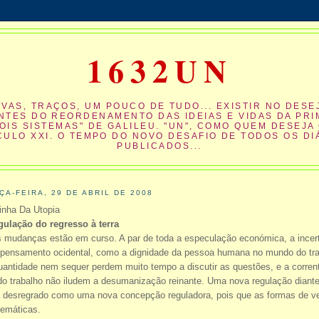
1632UN
VAS, TRAÇOS, UM POUCO DE TUDO... EXISTIR NO DESEJ
NTES DO REORDENAMENTO DAS IDEIAS E VIDAS DA PRI
DOIS SISTEMAS" DE GALILEU. "UN", COMO QUEM DESEJA 
ULO XXI. O TEMPO DO NOVO DESAFIO DE TODOS OS D
PUBLICADOS...
ÇA-FEIRA, 29 DE ABRIL DE 2008
inha Da Utopia
gulação do regresso à terra
 mudanças estão em curso. A par de toda a especulação económica, a ince
 pensamento ocidental, como a dignidade da pessoa humana no mundo do trab
uantidade nem sequer perdem muito tempo a discutir as questões, e a corre
 do trabalho não iludem a desumanização reinante. Uma nova regulação diant
 desregrado como uma nova concepção reguladora, pois que as formas de ve
lemáticas.