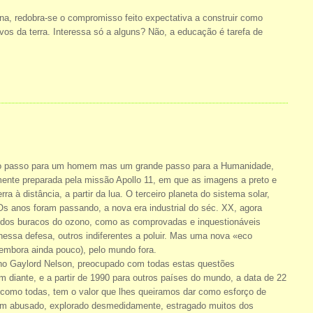
na, redobra-se o compromisso feito expectativa a construir como
ovos da terra. Interessa só a alguns? Não, a educação é tarefa de
eno passo para um homem mas um grande passo para a Humanidade,
mente preparada pela missão Apollo 11, em que as imagens a preto e
a à distância, a partir da lua. O terceiro planeta do sistema solar,
! Os anos foram passando, a nova era industrial do séc. XX, agora
as dos buracos do ozono, como as comprovadas e inquestionáveis
 nessa defesa, outros indiferentes a poluir. Mas uma nova «eco
 (embora ainda pouco), pelo mundo fora.
ano Gaylord Nelson, preocupado com todas estas questões
m diante, e a partir de 1990 para outros países do mundo, a data de 22
 como todas, tem o valor que lhes queiramos dar como esforço de
 tem abusado, explorado desmedidamente, estragado muitos dos