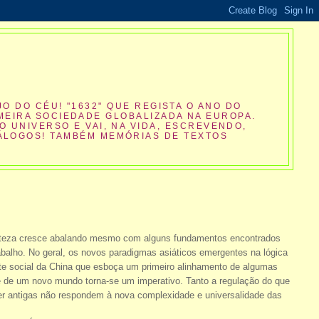
O DO CÉU! "1632" QUE REGISTA O ANO DO
MEIRA SOCIEDADE GLOBALIZADA NA EUROPA.
O UNIVERSO E VAI, NA VIDA, ESCREVENDO,
IÁLOGOS! TAMBÉM MEMÓRIAS DE TEXTOS
rteza cresce abalando mesmo com alguns fundamentos encontrados
alho. No geral, os novos paradigmas asiáticos emergentes na lógica
nte social da China que esboça um primeiro alinhamento de algumas
e de um novo mundo torna-se um imperativo. Tanto a regulação do que
r antigas não respondem à nova complexidade e universalidade das