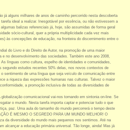
o já alguns milhares de anos de caminho percorrido nesta descoberta
arefa ideal a realizar. Inesgotável por essência, ou não estivessem a
, algumas balizas referenciais já, hoje, são assumidas de forma geral
ade sócio-cultural, quer a própria multiplicidade cada vez mais
tes) às concepções de educação, na fronteira do discernimento entre o
ial do Livro e do Direito de Autor, na promoção de uma maior
ida e no desenvolvimento das sociedades. Também este ano 2008,
s. As línguas como cultura, espelho de identidades e comunidades,
s segundo estudos recentes 50% delas, nos novos contextos de
m o sentimento de uma língua que seja veículo de comunicação entre
rece a riqueza das expressões humanas nas culturas. Talvez o maior
conformidade, a promoção inclusiva de todas as diversidades de
 globalização comunicacional vai-nos tornando em sintonia on-line. Se
gatar o mundo. Nesta tarefa importa captar e potenciar tudo o que
stiça, paz. Uma aula do tamanho do mundo percorrerá o tempo deste
A EDUCAÇÃO É MESMO O SEGREDO PARA UM MUNDO MELHOR! O
eza da diversidade do mundo mais pequenos nos sentimos. Até na
m alcançar a educação primária universal. Tão longe, ainda! Mas já