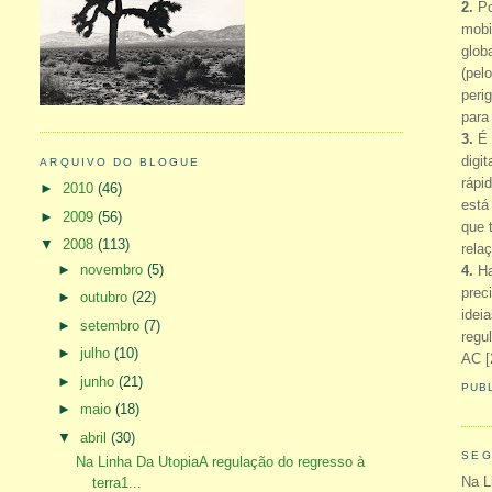
2.
Po
mobi
glob
(pel
peri
para
3.
É 
digi
ARQUIVO DO BLOGUE
rápi
►
2010
(46)
está
►
2009
(56)
que 
▼
2008
(113)
rela
►
novembro
(5)
4.
Ha
prec
►
outubro
(22)
idei
►
setembro
(7)
regu
►
julho
(10)
AC [
►
junho
(21)
PUB
►
maio
(18)
▼
abril
(30)
SEG
Na Linha Da UtopiaA regulação do regresso à
Na L
terra1...