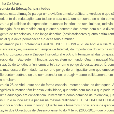
inha Da Utopia
sência da Educação: para todos
bora esta afirmação pareça uma evidência muito prática, a verdade é que sã
horizonte da «educação para todos» e para cada um apresenta-se ainda como t
eza e a pluralidade de expressões humanas inscritas no ser ilimitado, todavia
ducação. Mas na medida em que quer o contacto dos povos com a sua diversid
gente de tecnologias, tudo lança desafios (desinstaladores quanto estimulan
ncial que deve permanecer e o acessório a mudar.
oclamado pela Conferência Geral da UNESCO (1995), 23 de Abril é o Dia Mund
ciencialização, mesmo em tempos de Internet, da importância do livro na v
o Ano Europeu para o Diálogo Intercultural é o Ano Internacional das Língua
r-abundam. São sete mil línguas que existem no mundo. Quanta riqueza! Ma
alização de tendência “uniformizante”, correm o perigo de desaparecer. É bo
s, mas essa uniformidade faz correr o perigo de um igualitarismo que empob
fio contemporâneo seja o compreender-se, e o agir mesmo politicamente em 
a e cultura.
te dia 23 de Abril, este ano de forma especial, merece todos os destaques. A
ragédias humanas têm imensa visibilidade, que tenha bem mais o que pode res
 uma educação em consciência universalista como caminho de tolerância, ju
: às 15h o mundo está a pensar na mesma realidade: O TESOURO D
nho foi e continua muito longo. Quanto mais tomamos consciência da grand
ização dos Objectivos de Desenvolvimento do Milénio (2000-2015) que procura