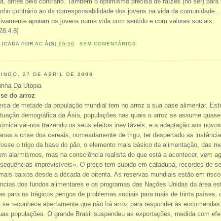
a, antes pelo contrário. Também o optimismo precisa de raízes (no ser) para 
nho contrário ao da corresponsabilidade dos jovens na vida da comunidade…V
tivamente apoiam os jovens numa vida com sentido e com valores sociais.
28.4.8]
LICADA POR
AC
À(S)
06:50
SEM COMENTÁRIOS:
INGO, 27 DE ABRIL DE 2008
inha Da Utopia
ise do arroz
rca de metade da população mundial tem no arroz a sua base alimentar. Es
tuação demográfica da Ásia, populações nas quais o arroz se assume quase 
ómica vai-nos trazendo os seus efeitos inevitáveis, e a adaptação aos novo
nas a crise dos cereais, nomeadamente de trigo, ter despertado as instânci
fosse o trigo da base do pão, o elemento mais básico da alimentação, das 
m alarmismos, mas na consciência realista do que está a acontecer, vem agor
sequências imprevisíveis». O preço tem subido em catadupa, recordes de se
mais baixos desde a década de oitenta. As reservas mundiais estão em risco 
âncias dos fundos alimentares e os programas das Nações Unidas da área e
tas para os trágicos perigos de problemas sociais para mais de trinta países,
 se reconhece abertamente que não há arroz para responder às encomendas n
uas populações. O grande Brasil suspendeu as exportações, medida com efe